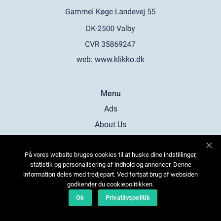
web:
www.klikko.dk
Menu
Ads
About Us
Cookies
På vores website bruges cookies til at huske dine indstillinger,
Contact
statistik og personalisering af indhold og annoncer. Denne
Sitemap
information deles med tredjepart. Ved fortsat brug af websiden
godkender du cookiepolitikken.
Ok
Privatlivspolitik